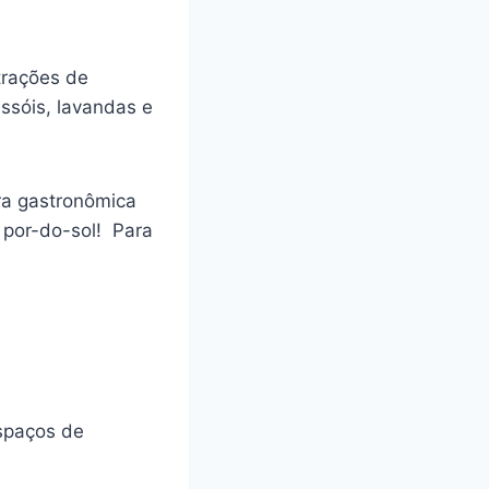
trações de
ssóis, lavandas e
ra gastronômica
 por-do-sol! Para
spaços de