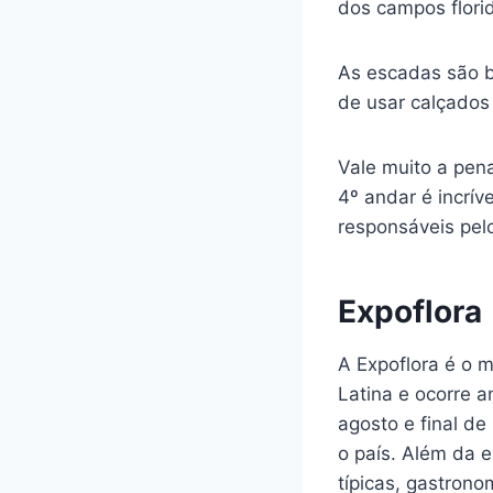
dos campos flori
As escadas são b
de usar calçados
Vale muito a pena
4º andar é incrív
responsáveis pel
Expoflora
A Expoflora é o 
Latina e ocorre 
agosto e final de
o país. Além da e
típicas, gastrono