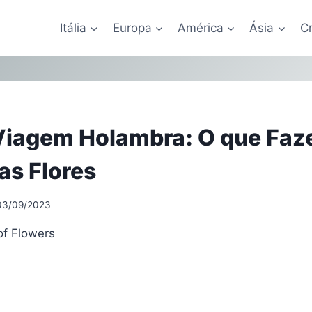
Itália
Europa
América
Ásia
Cr
Viagem Holambra: O que Faz
as Flores
03/09/2023