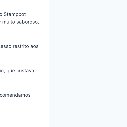
 o Stamppot
e muito saboroso,
esso restrito aos
io, que custava
 recomendamos