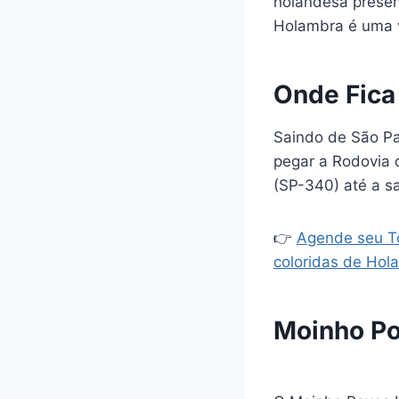
holandesa present
Holambra é uma v
Onde Fica
Saindo de São Pau
pegar a Rodovia 
(SP-340) até a s
👉
Agende seu To
coloridas de Hol
Moinho Po