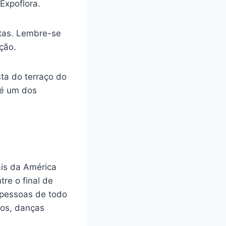
Expoflora.
stas. Lembre-se
ção.
sta do terraço do
 é um dos
ais da América
re o final de
l pessoas de todo
cos, danças