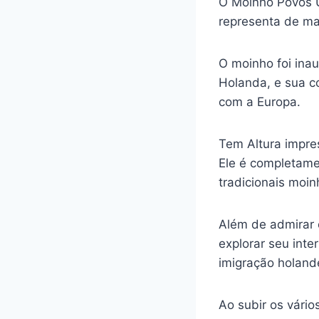
O Moinho Povos U
representa de man
O moinho foi ina
Holanda, e sua co
com a Europa.
Tem Altura impre
Ele é completame
tradicionais moi
Além de admirar 
explorar seu inte
imigração holand
Ao subir os vário