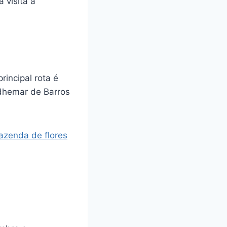
 visita a
incipal rota é
dhemar de Barros
azenda de flores